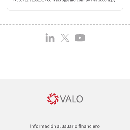
(+595) 21 7288232 /
contacto@valo.com.py
/
valo.com.py
Información al usuario financiero