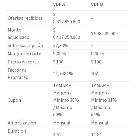
VDF A
VDF B
$
Ofertas recibidas
–
8.812.850.600
Monto
$
$ 598.509.000
adjudicado
6.417.253.000
Sobresuscripción
37,33%
–
Margen de corte
5,00%
0,00%
Precio de corte
$ 100
$ 100
Factor de
24,7484%
N/A
Prorrateo
TAMAR +
TAMAR +
Margen /
Margen /
Cupón
Mínimo 30%
Mínimo 31%
/ Máximo
/ Máximo
60%
61%
Amortización
Mensual
Mensual
Duration
4,52
11,81