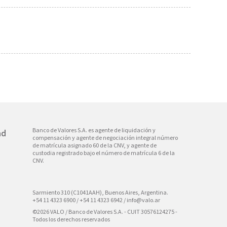
Banco de Valores S.A. es agente de liquidación y
ad
compensación y agente de negociación integral número
de matrícula asignado 60 de la CNV, y agente de
custodia registrado bajo el número de matrícula 6 de la
CNV.
Sarmiento 310 (C1041AAH), Buenos Aires, Argentina.
+54 11 4323 6900 / +54 11 4323 6942 /
info@valo.ar
©2026 VALO / Banco de Valores S.A. - CUIT 30576124275 -
Todos los derechos reservados