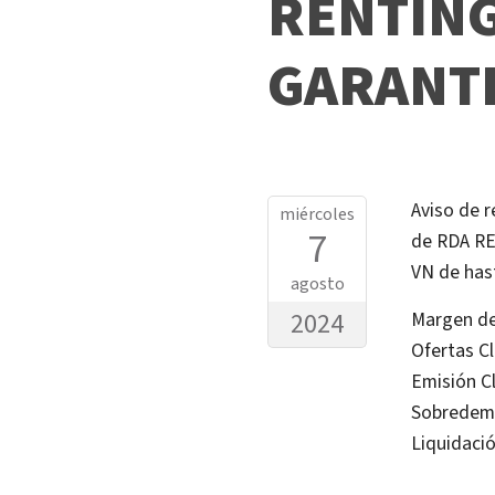
RENTING
GARANT
Aviso de r
miércoles
7
de RDA RE
VN de has
agosto
2024
Margen de
Ofertas Cl
Emisión Cl
Sobredema
Liquidaci