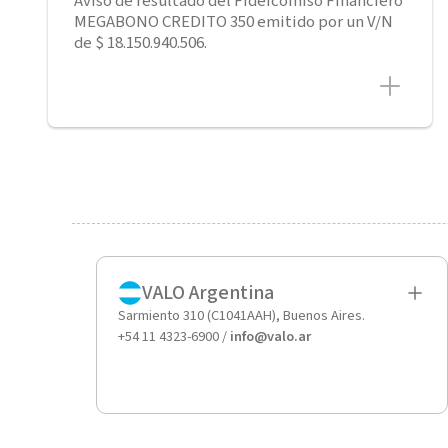
Aviso de resultado del Fideicomiso Financiero
MEGABONO CREDITO 350 emitido por un V/N
de $ 18.150.940.506.
VALO Argentina
Sarmiento 310 (C1041AAH), Buenos Aires.
+54 11 4323-6900 /
info@valo.ar