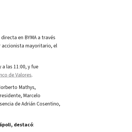
a directa en BYMA a través
r accionista mayoritario, el
a las 11:00, y fue
nco de Valores
.
Norberto Mathys,
presidente, Marcelo
sencia de Adrián Cosentino,
ápoli, destacó
: