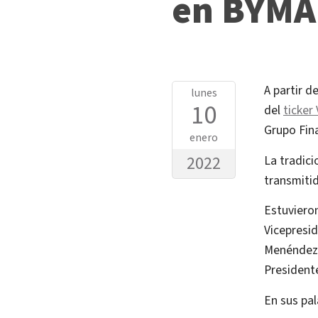
en BYMA 
A partir d
lunes
10
del
ticker
Grupo Fina
enero
2022
La tradic
transmitid
Estuviero
Vicepresid
Menéndez, 
Presidente
En sus pal