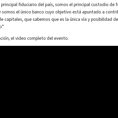
principal fiduciario del país, somos el principal custodio d
y somos el único banco cuyo objetivo está apuntado a contrib
 capitales, que sabemos que es la única vía y posibilidad de
o”
ción, el video completo del evento.