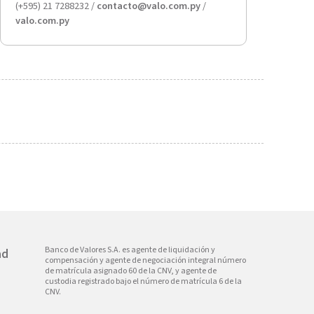
(+595) 21 7288232 /
contacto@valo.com.py
/
valo.com.py
Banco de Valores S.A. es agente de liquidación y
ad
compensación y agente de negociación integral número
de matrícula asignado 60 de la CNV, y agente de
custodia registrado bajo el número de matrícula 6 de la
CNV.