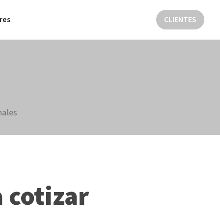
res
CLIENTES
nales
 cotizar