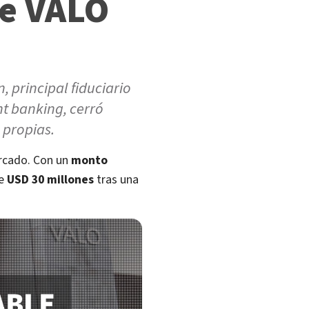
de VALO
, principal fiduciario
nt banking, cerró
 propias.
ercado. Con un
monto
de
USD 30 millones
tras una