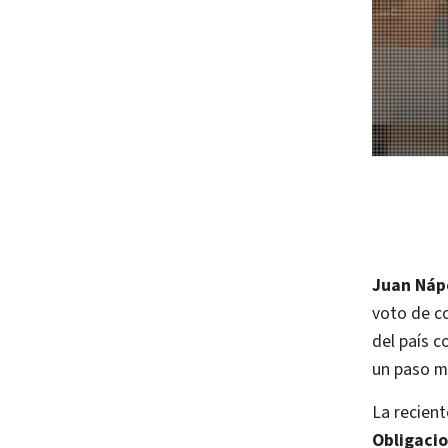
Juan Nápo
voto de c
del país c
un paso m
La recient
Obligacio