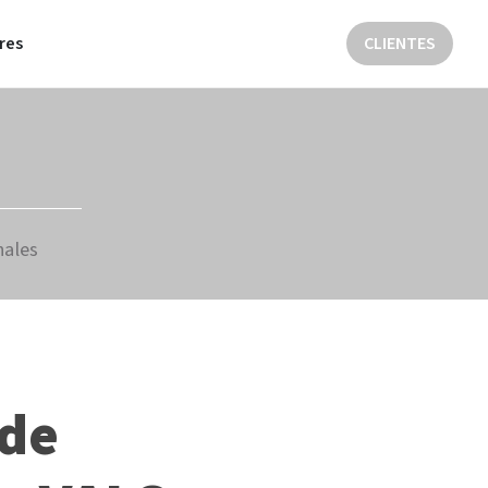
res
CLIENTES
nales
 de