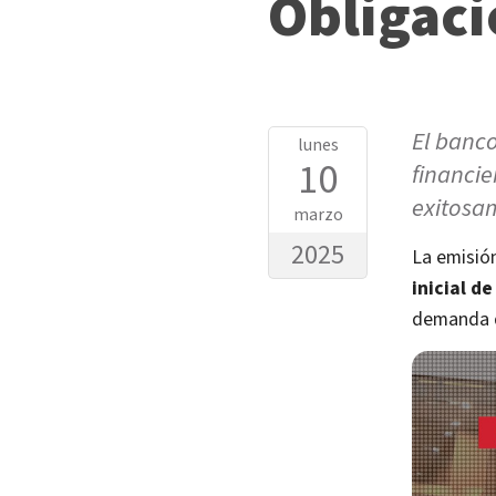
Obligaci
El banco
lunes
10
financie
exitosa
marzo
2025
La emisión
inicial d
demanda d