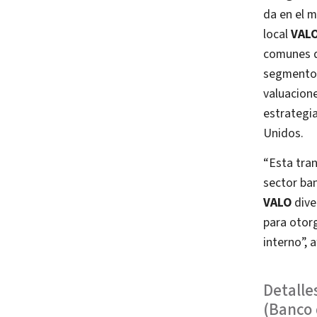
da en el m
local
VAL
comunes de
segmento 
valuacione
estrategia
Unidos.
“Esta tran
sector ban
VALO
dive
para otorg
interno”, 
Detalle
(Banco 