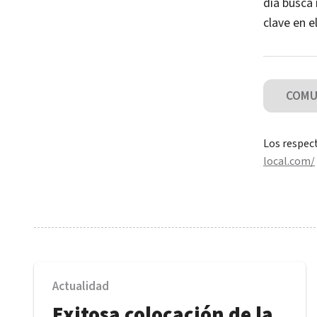
día busca 
clave en e
COMUN
Los respect
local.com/
Actualidad
Exitosa colocación de la