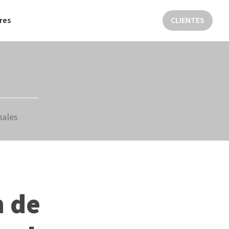
res
CLIENTES
nales
n de