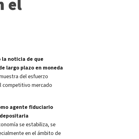
n el
 la noticia de que
 de largo plazo en moneda
muestra del esfuerzo
el competitivo mercado
como agente fiduciario
 depositaria
conomía se estabiliza, se
ecialmente en el ámbito de