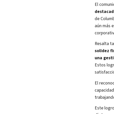
El comuni
destacad
de Columbu
aún más e
corporativ
Resalta ta
solidez f
una gesti
Estos logr
satisfacci
El reconoc
capacidad
trabajando
Este logro