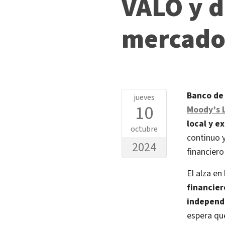
VALO y d
mercado
Banco de 
jueves
10
Moody’s 
local y e
octubre
continuo 
2024
financiero
El alza en 
financier
independ
espera qu