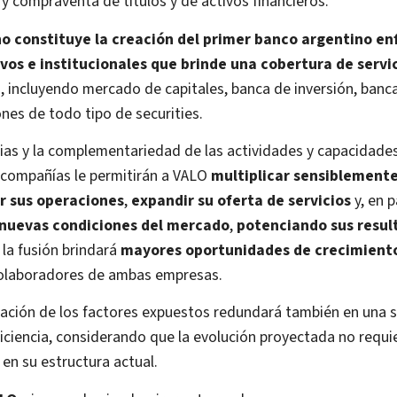
 y compraventa de títulos y de activos financieros.
o constituye la creación del primer banco argentino en
vos e institucionales que brinde una cobertura de servi
a
, incluyendo mercado de capitales, banca de inversión, banc
nes de todo tipo de securities.
ias y la complementariedad de las actividades y capacidades
compañías le permitirán a VALO
multiplicar sensiblement
r sus operaciones
,
expandir su oferta de servicios
y, en p
 nuevas condiciones del mercado
,
potenciando sus resul
la fusión brindará
mayores oportunidades de crecimiento 
colaboradores de ambas empresas.
ación de los factores expuestos redundará también en una si
ficiencia, considerando que la evolución proyectada no requ
 en su estructura actual.