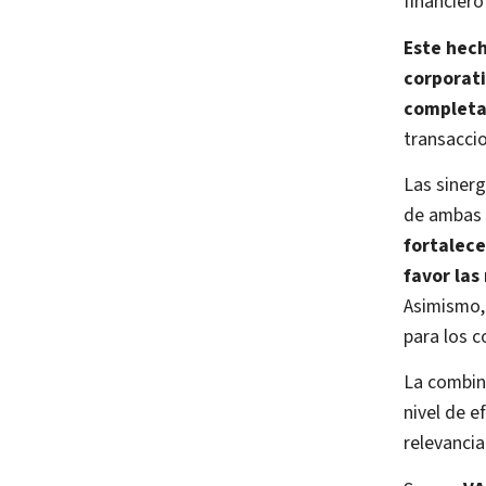
financiero
Este hech
corporati
complet
transaccio
Las sinerg
de ambas 
fortalece
favor las
Asimismo, 
para los 
La combin
nivel de e
relevancia